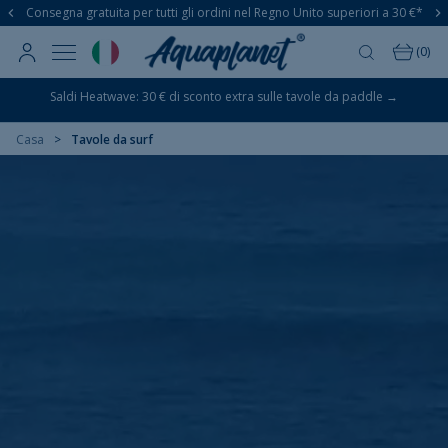
Consegna gratuita per tutti gli ordini nel Regno Unito superiori a 30 €*
Salta
(
0
)
al
contenuto
Saldi Heatwave: 30 € di sconto extra sulle tavole da paddle →
utte le tavole da paddle
Casa
Tavole da surf
addle board per principianti
Tavole da paddle yoga
HOP BY STYLE
Serie per il tempo libero
Stabilità e divertimento combinati
Serie Giro