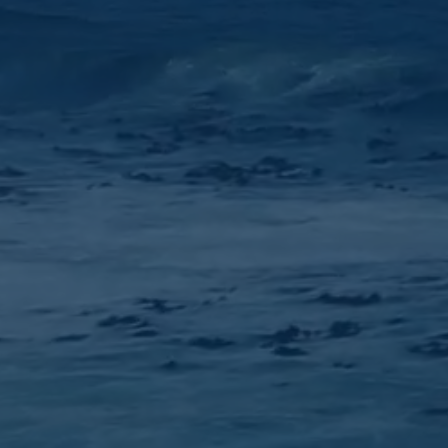
Versatile e pronto per l'avventura
Cercatore di tavole da paddle
Trova la tavola che si adatta al tuo stile
di pagaia.
Centro assistenza
Hai domande? Abbiamo le risposte.