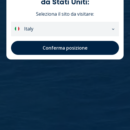
da Stati Uniti:
Seleziona il sito da visitare:
Italy
Francia
Conferma posizione
GB
Spain
Germania
Netherlands