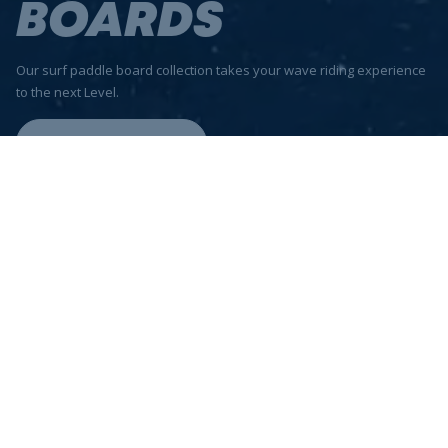
BOARDS
Our surf paddle board collection takes your wave riding experience
to the next Level.
See the boards
Experience the joy of
surf paddle
boarding
Whether you are a surfing expert or surfing newbie, stand-up
paddle boarding is a fantastic way of enjoying the waves. The
combination of an elevated viewpoint (standing-up) and having a